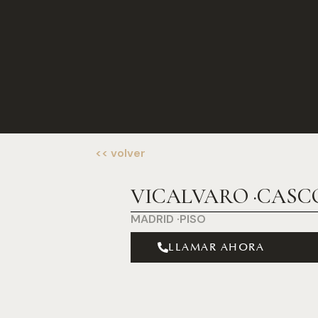
<< volver
VICALVARO ·
CASC
MADRID ·
PISO
LLAMAR AHORA