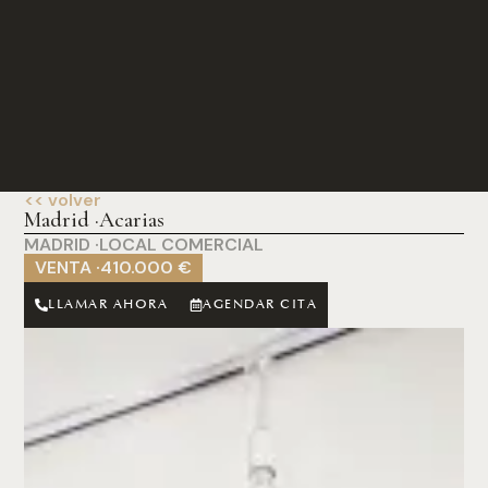
<< volver
Madrid ·
Acarias
MADRID ·
LOCAL COMERCIAL
VENTA ·
410.000 €
LLAMAR AHORA
AGENDAR CITA