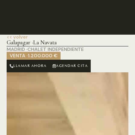
<< volver
Galapagar ·
La Navata
MADRID ·
CHALET INDEPENDIENTE
VENTA ·
1.200.000 €
LLAMAR AHORA
AGENDAR CITA