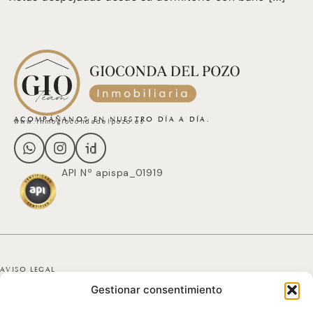
ACOMPÁÑANOS EN NUESTRO DÍA A DÍA.
www.inmogiocondadelpozo.es
API Nº apispa_01919
AVISO LEGAL
Gestionar consentimiento
POLÍTICA DE PRIVACIDAD