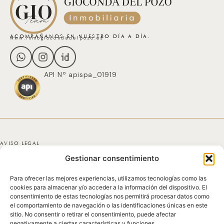
ACOMPÁÑANOS EN NUESTRO DÍA A DÍA.
www.inmogiocondadelpozo.es
API Nº apispa_01919
AVISO LEGAL
Gestionar consentimiento
POLÍTICA DE PRIVACIDAD
Para ofrecer las mejores experiencias, utilizamos tecnologías como las
POLÍTICA DE COOKIES
cookies para almacenar y/o acceder a la información del dispositivo. El
consentimiento de estas tecnologías nos permitirá procesar datos como
DECLARACIÓN DE ACCESIBILIDAD
el comportamiento de navegación o las identificaciones únicas en este
sitio. No consentir o retirar el consentimiento, puede afectar
negativamente a ciertas características y funciones.
MAPA DEL SITIO