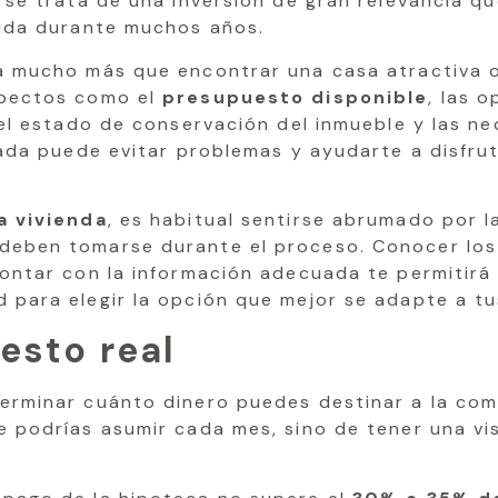
, se trata de una inversión de gran relevancia q
vida durante muchos años.
ca mucho más que encontrar una casa atractiva
spectos como el
presupuesto disponible
, las 
 el estado de conservación del inmueble y las n
cada puede evitar problemas y ayudarte a disfru
a vivienda
, es habitual sentirse abrumado por l
deben tomarse durante el proceso. Conocer los 
contar con la información adecuada te permitirá
d para elegir la opción que mejor se adapte a t
esto real
erminar cuánto dinero puedes destinar a la com
 podrías asumir cada mes, sino de tener una vi