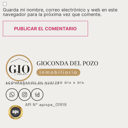
Guarda mi nombre, correo electrónico y web en este
navegador para la próxima vez que comente.
ACOMPÁÑANOS EN NUESTRO DÍA A DÍA.
www.inmogiocondadelpozo.es
API Nº apispa_01919