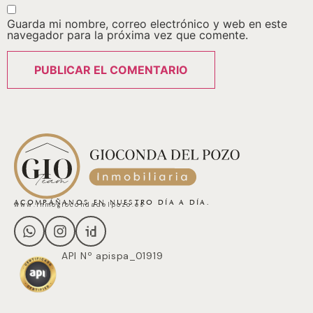
Guarda mi nombre, correo electrónico y web en este
navegador para la próxima vez que comente.
ACOMPÁÑANOS EN NUESTRO DÍA A DÍA.
www.inmogiocondadelpozo.es
API Nº apispa_01919