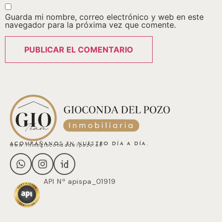
Guarda mi nombre, correo electrónico y web en este
navegador para la próxima vez que comente.
ACOMPÁÑANOS EN NUESTRO DÍA A DÍA.
www.inmogiocondadelpozo.es
API Nº apispa_01919