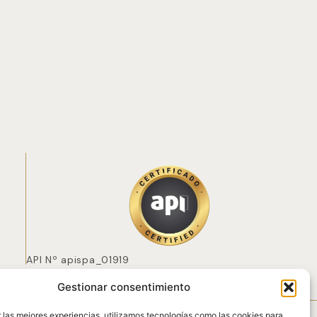
API Nº apispa_01919
Gestionar consentimiento
 POZO
 las mejores experiencias, utilizamos tecnologías como las cookies para