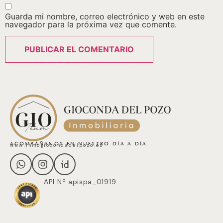
Guarda mi nombre, correo electrónico y web en este
navegador para la próxima vez que comente.
ACOMPÁÑANOS EN NUESTRO DÍA A DÍA.
www.inmogiocondadelpozo.es
API Nº apispa_01919