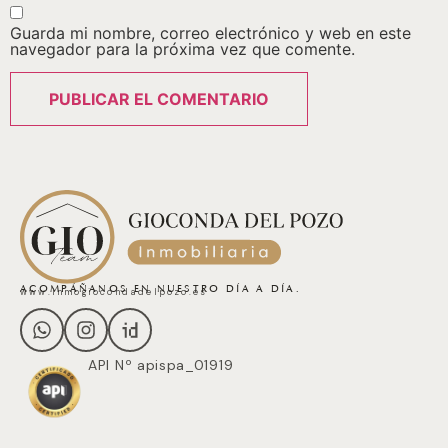
Guarda mi nombre, correo electrónico y web en este
navegador para la próxima vez que comente.
ACOMPÁÑANOS EN NUESTRO DÍA A DÍA.
www.inmogiocondadelpozo.es
API Nº apispa_01919