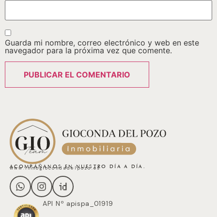
Guarda mi nombre, correo electrónico y web en este
navegador para la próxima vez que comente.
ACOMPÁÑANOS EN NUESTRO DÍA A DÍA.
www.inmogiocondadelpozo.es
API Nº apispa_01919