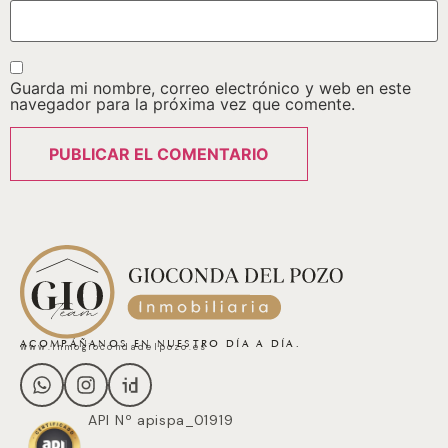
Guarda mi nombre, correo electrónico y web en este
navegador para la próxima vez que comente.
ACOMPÁÑANOS EN NUESTRO DÍA A DÍA.
www.inmogiocondadelpozo.es
API Nº apispa_01919