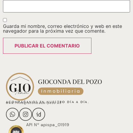
Guarda mi nombre, correo electrónico y web en este
navegador para la próxima vez que comente.
ACOMPÁÑANOS EN NUESTRO DÍA A DÍA.
www.inmogiocondadelpozo.es
API Nº apispa_01919