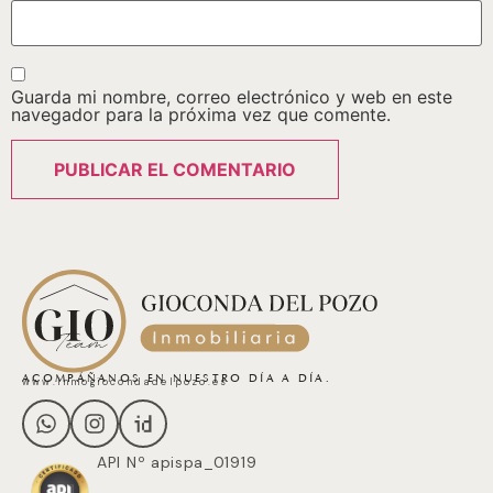
Guarda mi nombre, correo electrónico y web en este
navegador para la próxima vez que comente.
ACOMPÁÑANOS EN NUESTRO DÍA A DÍA.
www.inmogiocondadelpozo.es
API Nº apispa_01919