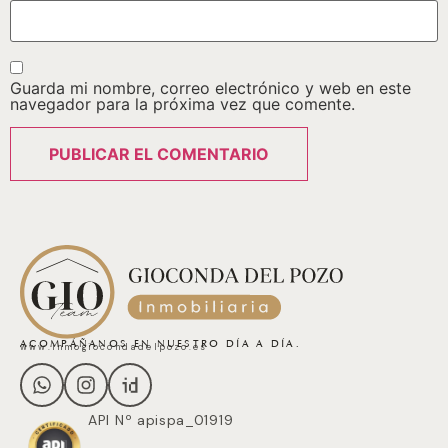
Guarda mi nombre, correo electrónico y web en este
navegador para la próxima vez que comente.
ACOMPÁÑANOS EN NUESTRO DÍA A DÍA.
www.inmogiocondadelpozo.es
API Nº apispa_01919