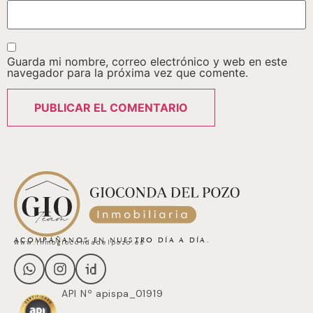
Guarda mi nombre, correo electrónico y web en este
navegador para la próxima vez que comente.
ACOMPÁÑANOS EN NUESTRO DÍA A DÍA.
www.inmogiocondadelpozo.es
API Nº apispa_01919