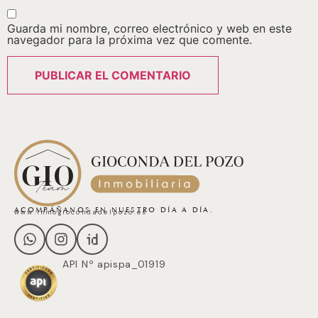
Guarda mi nombre, correo electrónico y web en este
navegador para la próxima vez que comente.
ACOMPÁÑANOS EN NUESTRO DÍA A DÍA.
www.inmogiocondadelpozo.es
API Nº apispa_01919