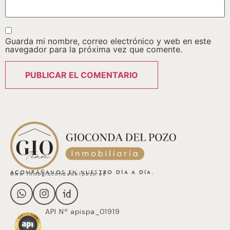
Guarda mi nombre, correo electrónico y web en este
navegador para la próxima vez que comente.
ACOMPÁÑANOS EN NUESTRO DÍA A DÍA.
www.inmogiocondadelpozo.es
API Nº apispa_01919