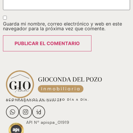
Guarda mi nombre, correo electrónico y web en este
navegador para la próxima vez que comente.
ACOMPÁÑANOS EN NUESTRO DÍA A DÍA.
www.inmogiocondadelpozo.es
API Nº apispa_01919