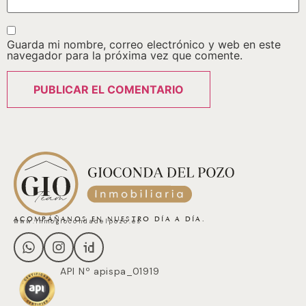
Guarda mi nombre, correo electrónico y web en este
navegador para la próxima vez que comente.
ACOMPÁÑANOS EN NUESTRO DÍA A DÍA.
www.inmogiocondadelpozo.es
API Nº apispa_01919