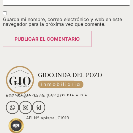
Guarda mi nombre, correo electrónico y web en este
navegador para la próxima vez que comente.
ACOMPÁÑANOS EN NUESTRO DÍA A DÍA.
www.inmogiocondadelpozo.es
API Nº apispa_01919