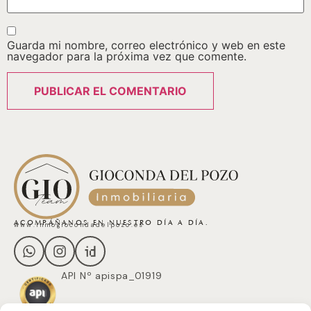
Guarda mi nombre, correo electrónico y web en este
navegador para la próxima vez que comente.
ACOMPÁÑANOS EN NUESTRO DÍA A DÍA.
www.inmogiocondadelpozo.es
API Nº apispa_01919