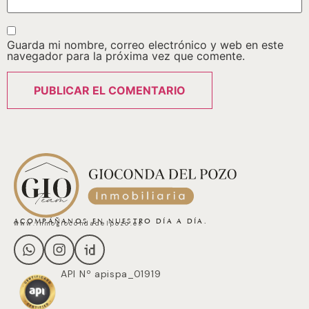
Guarda mi nombre, correo electrónico y web en este
navegador para la próxima vez que comente.
ACOMPÁÑANOS EN NUESTRO DÍA A DÍA.
www.inmogiocondadelpozo.es
API Nº apispa_01919