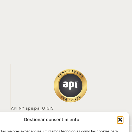
API Nº apispa_01919
Gestionar consentimiento
 POZO
 las mejores experiencias, utilizamos tecnologías como las cookies para