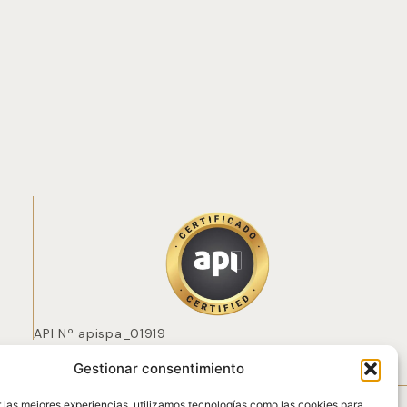
API Nº apispa_01919
Gestionar consentimiento
 POZO
 las mejores experiencias, utilizamos tecnologías como las cookies para