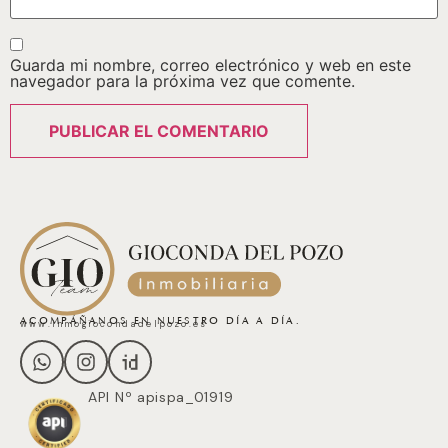
Guarda mi nombre, correo electrónico y web en este
navegador para la próxima vez que comente.
ACOMPÁÑANOS EN NUESTRO DÍA A DÍA.
www.inmogiocondadelpozo.es
API Nº apispa_01919