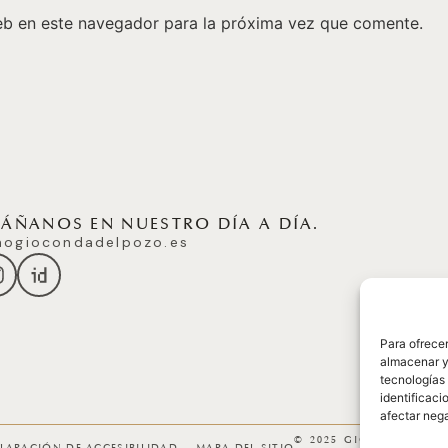
eb en este navegador para la próxima vez que comente.
ÑANOS EN NUESTRO DÍA A DÍA.
ogiocondadelpozo.es
Para ofrecer
almacenar y/
tecnologías
identificaci
afectar nega
© 2025 GICONDA DEL