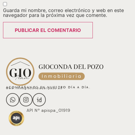
Guarda mi nombre, correo electrónico y web en este
navegador para la próxima vez que comente.
ACOMPÁÑANOS EN NUESTRO DÍA A DÍA.
www.inmogiocondadelpozo.es
API Nº apispa_01919