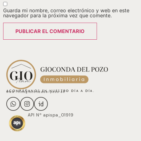
Guarda mi nombre, correo electrónico y web en este
navegador para la próxima vez que comente.
ACOMPÁÑANOS EN NUESTRO DÍA A DÍA.
www.inmogiocondadelpozo.es
API Nº apispa_01919