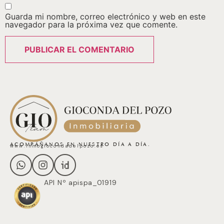
Guarda mi nombre, correo electrónico y web en este
navegador para la próxima vez que comente.
ACOMPÁÑANOS EN NUESTRO DÍA A DÍA.
www.inmogiocondadelpozo.es
API Nº apispa_01919