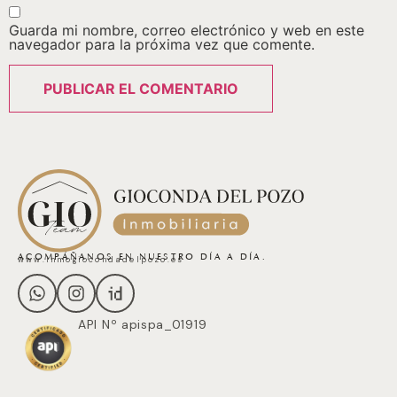
Guarda mi nombre, correo electrónico y web en este
navegador para la próxima vez que comente.
ACOMPÁÑANOS EN NUESTRO DÍA A DÍA.
www.inmogiocondadelpozo.es
API Nº apispa_01919