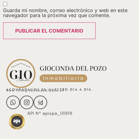
Guarda mi nombre, correo electrónico y web en este
navegador para la próxima vez que comente.
ACOMPÁÑANOS EN NUESTRO DÍA A DÍA.
www.inmogiocondadelpozo.es
API Nº apispa_01919