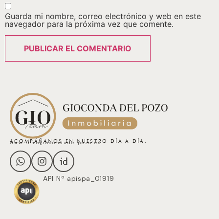
Guarda mi nombre, correo electrónico y web en este
navegador para la próxima vez que comente.
ACOMPÁÑANOS EN NUESTRO DÍA A DÍA.
www.inmogiocondadelpozo.es
API Nº apispa_01919