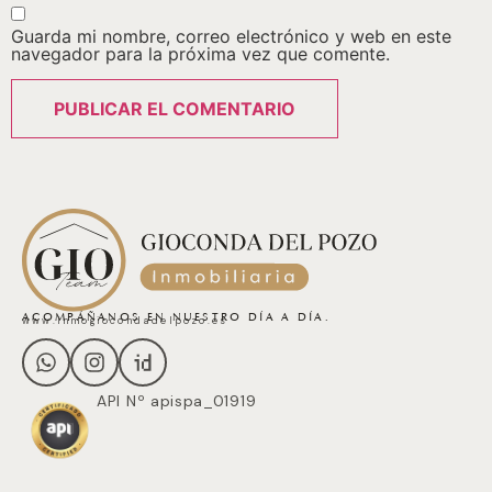
Guarda mi nombre, correo electrónico y web en este
navegador para la próxima vez que comente.
ACOMPÁÑANOS EN NUESTRO DÍA A DÍA.
www.inmogiocondadelpozo.es
API Nº apispa_01919