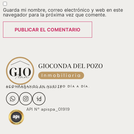
Guarda mi nombre, correo electrónico y web en este
navegador para la próxima vez que comente.
ACOMPÁÑANOS EN NUESTRO DÍA A DÍA.
www.inmogiocondadelpozo.es
API Nº apispa_01919