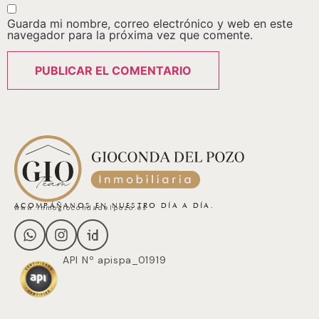
Guarda mi nombre, correo electrónico y web en este
navegador para la próxima vez que comente.
ACOMPÁÑANOS EN NUESTRO DÍA A DÍA.
www.inmogiocondadelpozo.es
API Nº apispa_01919