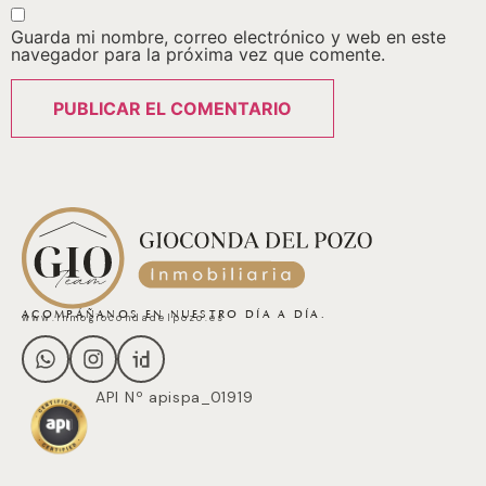
Guarda mi nombre, correo electrónico y web en este
navegador para la próxima vez que comente.
ACOMPÁÑANOS EN NUESTRO DÍA A DÍA.
www.inmogiocondadelpozo.es
API Nº apispa_01919