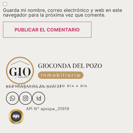
Guarda mi nombre, correo electrónico y web en este
navegador para la próxima vez que comente.
ACOMPÁÑANOS EN NUESTRO DÍA A DÍA.
www.inmogiocondadelpozo.es
API Nº apispa_01919