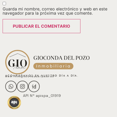
Guarda mi nombre, correo electrónico y web en este
navegador para la próxima vez que comente.
ACOMPÁÑANOS EN NUESTRO DÍA A DÍA.
www.inmogiocondadelpozo.es
API Nº apispa_01919