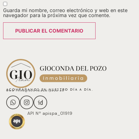
Guarda mi nombre, correo electrónico y web en este
navegador para la próxima vez que comente.
ACOMPÁÑANOS EN NUESTRO DÍA A DÍA.
www.inmogiocondadelpozo.es
API Nº apispa_01919