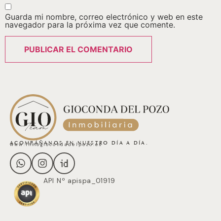
Guarda mi nombre, correo electrónico y web en este
navegador para la próxima vez que comente.
ACOMPÁÑANOS EN NUESTRO DÍA A DÍA.
www.inmogiocondadelpozo.es
API Nº apispa_01919