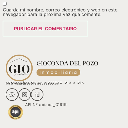
Guarda mi nombre, correo electrónico y web en este
navegador para la próxima vez que comente.
ACOMPÁÑANOS EN NUESTRO DÍA A DÍA.
www.inmogiocondadelpozo.es
API Nº apispa_01919