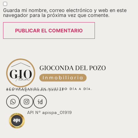
Guarda mi nombre, correo electrónico y web en este
navegador para la próxima vez que comente.
ACOMPÁÑANOS EN NUESTRO DÍA A DÍA.
www.inmogiocondadelpozo.es
API Nº apispa_01919