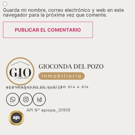
Guarda mi nombre, correo electrónico y web en este
navegador para la próxima vez que comente.
ACOMPÁÑANOS EN NUESTRO DÍA A DÍA.
www.inmogiocondadelpozo.es
API Nº apispa_01919