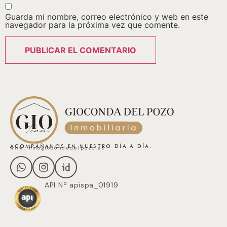
Guarda mi nombre, correo electrónico y web en este
navegador para la próxima vez que comente.
ACOMPÁÑANOS EN NUESTRO DÍA A DÍA.
www.inmogiocondadelpozo.es
API Nº apispa_01919