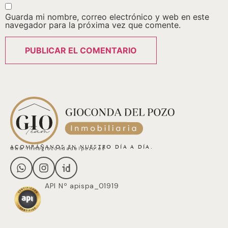
Guarda mi nombre, correo electrónico y web en este
navegador para la próxima vez que comente.
ACOMPÁÑANOS EN NUESTRO DÍA A DÍA.
www.inmogiocondadelpozo.es
API Nº apispa_01919