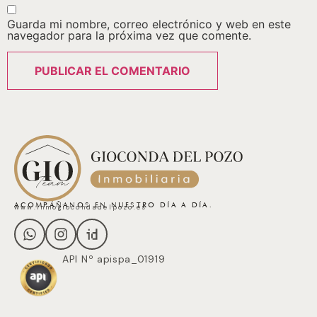
Guarda mi nombre, correo electrónico y web en este
navegador para la próxima vez que comente.
ACOMPÁÑANOS EN NUESTRO DÍA A DÍA.
www.inmogiocondadelpozo.es
API Nº apispa_01919