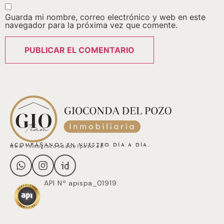
Guarda mi nombre, correo electrónico y web en este
navegador para la próxima vez que comente.
ACOMPÁÑANOS EN NUESTRO DÍA A DÍA.
www.inmogiocondadelpozo.es
API Nº apispa_01919